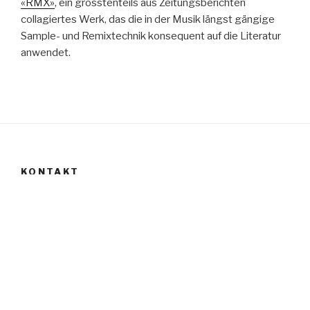
«RMX»
, ein grösstenteils aus Zeitungsberichten
collagiertes Werk, das die in der Musik längst gängige
Sample- und Remixtechnik konsequent auf die Literatur
anwendet.
KONTAKT
Jürgen Schneider
Zonser Str. 12
D-40223 Düsseldorf
Email
jschneider_berlin@web.de