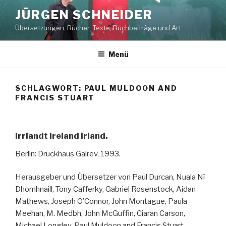
Zum
JÜRGEN SCHNEIDER
Inhalt
Übersetzungen, Bücher, Texte, Buchbeiträge und Art
springen
Menü
SCHLAGWORT: PAUL MULDOON AND
FRANCIS STUART
Irrlandt Ireland Irland.
Berlin: Druckhaus Galrev, 1993.
Herausgeber und Übersetzer von Paul Durcan, Nuala Ní
Dhomhnaill, Tony Cafferky, Gabriel Rosenstock, Aidan
Mathews, Joseph O’Connor, John Montague, Paula
Meehan, M. Medbh, John McGuffin, Ciaran Carson,
Michael Longley, Paul Muldoon and Francis Stuart.