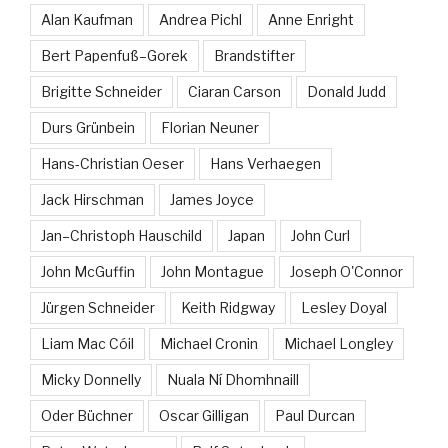
Alan Kaufman
Andrea Pichl
Anne Enright
Bert Papenfuß–Gorek
Brandstifter
Brigitte Schneider
Ciaran Carson
Donald Judd
Durs Grünbein
Florian Neuner
Hans-Christian Oeser
Hans Verhaegen
Jack Hirschman
James Joyce
Jan–Christoph Hauschild
Japan
John Curl
John McGuffin
John Montague
Joseph O'Connor
Jürgen Schneider
Keith Ridgway
Lesley Doyal
Liam Mac Cóil
Michael Cronin
Michael Longley
Micky Donnelly
Nuala Ní Dhomhnaill
Oder Büchner
Oscar Gilligan
Paul Durcan