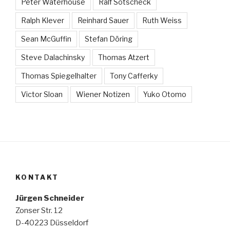
Peter Waterhouse
Ralf Sotscheck
Ralph Klever
Reinhard Sauer
Ruth Weiss
Sean McGuffin
Stefan Döring
Steve Dalachinsky
Thomas Atzert
Thomas Spiegelhalter
Tony Cafferky
Victor Sloan
Wiener Notizen
Yuko Otomo
KONTAKT
Jürgen Schneider
Zonser Str. 12
D-40223 Düsseldorf