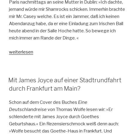
Paris nachmittags an seine Mutter in Dublin: »Ich dachte,
jemand würde mir Shamrocks schicken. Immerhin brachte
mir Mr. Casey welche. Es ist ein Jammer, daß ich keinen
Abendanzug habe, da er eine Einladung zum Irischen Ball
heute abend in der Salle Hoche hatte. So bewege ich
mich immer am Rande der Dinge. «
„Aposterioprismically.
weiterlesen
Shamrock
und
Absinth
Mit James Joyce auf einer Stadtrundfahrt
zu
durch Frankfurt am Main?
Ehren
von
St.
Schon auf dem Cover des Buches
Eine
Patrick.
Deutschlandreise
von Thomas Wolfe lesen wir: »Er
Wahrheit
schlenderte mit James Joyce durch Goethes
und
Geburtshaus.« Ein Rezensierschmock weiß denn auch:
Dichtung
»Wolfe besucht das Goethe-Haus in Frankfurt. Und