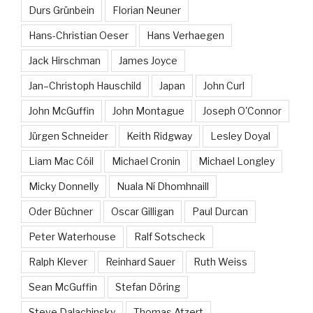
Durs Grünbein
Florian Neuner
Hans-Christian Oeser
Hans Verhaegen
Jack Hirschman
James Joyce
Jan–Christoph Hauschild
Japan
John Curl
John McGuffin
John Montague
Joseph O'Connor
Jürgen Schneider
Keith Ridgway
Lesley Doyal
Liam Mac Cóil
Michael Cronin
Michael Longley
Micky Donnelly
Nuala Ní Dhomhnaill
Oder Büchner
Oscar Gilligan
Paul Durcan
Peter Waterhouse
Ralf Sotscheck
Ralph Klever
Reinhard Sauer
Ruth Weiss
Sean McGuffin
Stefan Döring
Steve Dalachinsky
Thomas Atzert