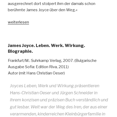
über
ausgerechnet dort stolpert ihm der damals schon
den
berühmte James Joyce über den Weg.«
Schutzheiligen
„Mit
weiterlesen
der
James
Iren“
Joyce
auf
James Joyce. Leben. Werk. Wirkung.
einer
Biographie.
Stadtrundfahrt
durch
Frankfurt/M.: Suhrkamp Verlag, 2007. (Bulgarische
Frankfurt
Ausgabe Sofia: Edition Riva, 2011)
am
Autor (mit Hans Christian Oeser)
Main?“
Joyces Leben, Werk und Wirkung präsentieren
Hans-Christian Oeser und Jürgen Schneider in
ihrem konzisen und präzisen Buch verständlich und
gut lesbar. Weit war der Weg des Iren, der aus einer
verarmenden, kinderreichen Kleinbürgerfamilie in