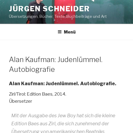
Zum
JÜRGEN SCHNEIDER
Inhalt
Übersetzungen, Bücher, Texte, Buchbeiträge und Art
springen
Menü
Alan Kaufman: Judenlümmel.
Autobiografie
Alan Kaufman: Judenlümmel. Autobiografie.
Zirl/Tirol: Edition Baes, 2014.
Übersetzer
Mit der Ausgabe des Jew Boy hat sich die kleine
Edition Baes aus Zirl, die sich zunehmend der
Übersetzung von amerikanischen Beatniks