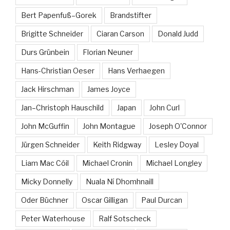
Bert Papenfuß–Gorek
Brandstifter
Brigitte Schneider
Ciaran Carson
Donald Judd
Durs Grünbein
Florian Neuner
Hans-Christian Oeser
Hans Verhaegen
Jack Hirschman
James Joyce
Jan–Christoph Hauschild
Japan
John Curl
John McGuffin
John Montague
Joseph O'Connor
Jürgen Schneider
Keith Ridgway
Lesley Doyal
Liam Mac Cóil
Michael Cronin
Michael Longley
Micky Donnelly
Nuala Ní Dhomhnaill
Oder Büchner
Oscar Gilligan
Paul Durcan
Peter Waterhouse
Ralf Sotscheck