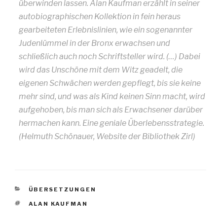
überwinden lassen. Alan Kaufman erzählt in seiner
autobiographischen Kollektion in fein heraus
gearbeiteten Erlebnislinien, wie ein sogenannter
Judenlümmel in der Bronx erwachsen und
schließlich auch noch Schriftsteller wird. (…) Dabei
wird das Unschöne mit dem Witz geadelt, die
eigenen Schwächen werden gepflegt, bis sie keine
mehr sind, und was als Kind keinen Sinn macht, wird
aufgehoben, bis man sich als Erwachsener darüber
hermachen kann. Eine geniale Überlebensstrategie.
(Helmuth Schönauer, Website der Bibliothek Zirl)
KATEGORIEN
ÜBERSETZUNGEN
SCHLAGWÖRTER
ALAN KAUFMAN