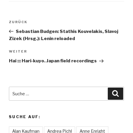
Beitragsnavigation
ZURÜCK
Vorheriger
Beitrag
Sebastian Budgen: Stathis Kouvelakis, Slavoj
Zizek (Hrsg.): Lenin reloaded
WEITER
Nächster
Beitrag
Hai ::: Hari-kuyo. Japan field recordings
Suche
Suche
nach:
SUCHE AUF:
Alan Kaufman
Andrea Pichl
Anne Enright