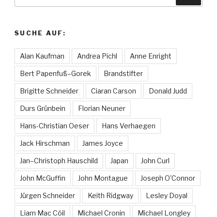
nach:
SUCHE AUF:
Alan Kaufman
Andrea Pichl
Anne Enright
Bert Papenfuß–Gorek
Brandstifter
Brigitte Schneider
Ciaran Carson
Donald Judd
Durs Grünbein
Florian Neuner
Hans-Christian Oeser
Hans Verhaegen
Jack Hirschman
James Joyce
Jan–Christoph Hauschild
Japan
John Curl
John McGuffin
John Montague
Joseph O'Connor
Jürgen Schneider
Keith Ridgway
Lesley Doyal
Liam Mac Cóil
Michael Cronin
Michael Longley