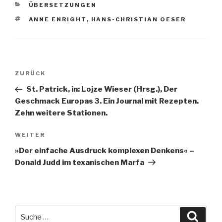
KATEGORIEN
ÜBERSETZUNGEN
SCHLAGWÖRTER
ANNE ENRIGHT
,
HANS-CHRISTIAN OESER
Beitragsnavigation
ZURÜCK
Vorheriger
Beitrag
St. Patrick, in: Lojze Wieser (Hrsg.), Der
Geschmack Europas 3. Ein Journal mit Rezepten.
Zehn weitere Stationen.
WEITER
Nächster
Beitrag
»Der einfache Ausdruck komplexen Denkens« –
Donald Judd im texanischen Marfa
Suche
Suche