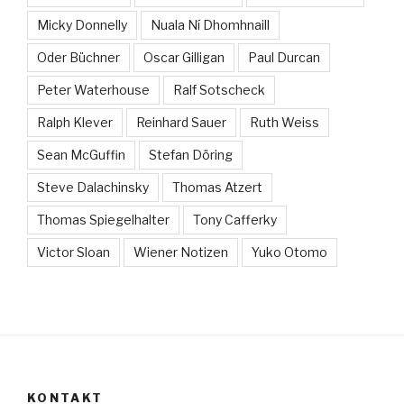
Micky Donnelly
Nuala Ní Dhomhnaill
Oder Büchner
Oscar Gilligan
Paul Durcan
Peter Waterhouse
Ralf Sotscheck
Ralph Klever
Reinhard Sauer
Ruth Weiss
Sean McGuffin
Stefan Döring
Steve Dalachinsky
Thomas Atzert
Thomas Spiegelhalter
Tony Cafferky
Victor Sloan
Wiener Notizen
Yuko Otomo
KONTAKT