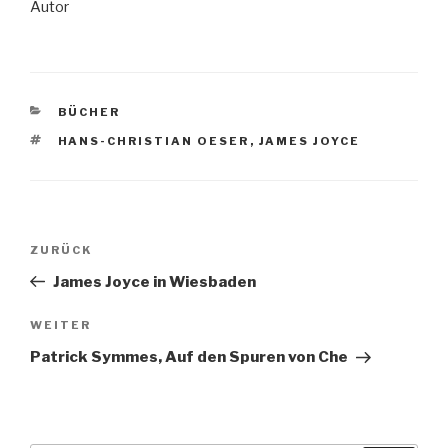
Autor
KATEGORIEN
BÜCHER
SCHLAGWÖRTER
HANS-CHRISTIAN OESER
,
JAMES JOYCE
Beitragsnavigation
ZURÜCK
Vorheriger
Beitrag
James Joyce in Wiesbaden
WEITER
Nächster
Beitrag
Patrick Symmes, Auf den Spuren von Che