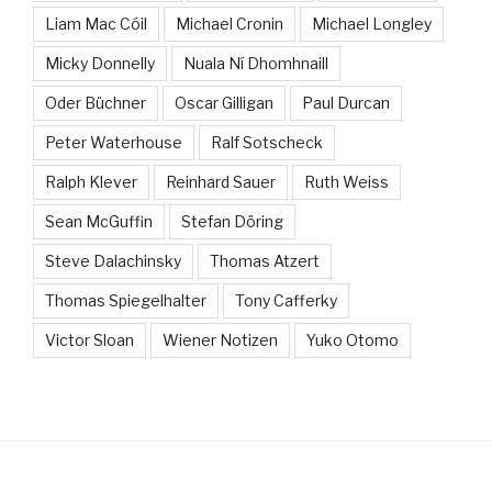
Liam Mac Cóil
Michael Cronin
Michael Longley
Micky Donnelly
Nuala Ní Dhomhnaill
Oder Büchner
Oscar Gilligan
Paul Durcan
Peter Waterhouse
Ralf Sotscheck
Ralph Klever
Reinhard Sauer
Ruth Weiss
Sean McGuffin
Stefan Döring
Steve Dalachinsky
Thomas Atzert
Thomas Spiegelhalter
Tony Cafferky
Victor Sloan
Wiener Notizen
Yuko Otomo