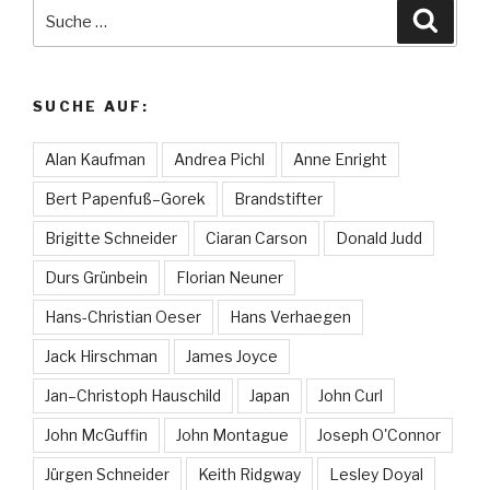
Suche
Suche
nach:
SUCHE AUF:
Alan Kaufman
Andrea Pichl
Anne Enright
Bert Papenfuß–Gorek
Brandstifter
Brigitte Schneider
Ciaran Carson
Donald Judd
Durs Grünbein
Florian Neuner
Hans-Christian Oeser
Hans Verhaegen
Jack Hirschman
James Joyce
Jan–Christoph Hauschild
Japan
John Curl
John McGuffin
John Montague
Joseph O'Connor
Jürgen Schneider
Keith Ridgway
Lesley Doyal