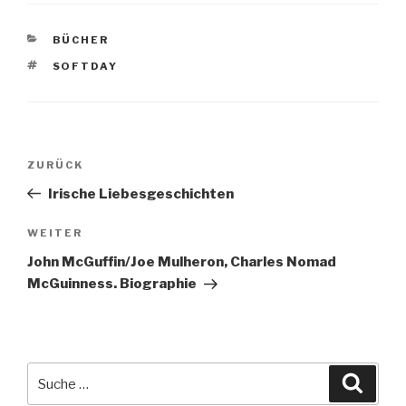
KATEGORIEN
BÜCHER
SCHLAGWÖRTER
SOFTDAY
Beitragsnavigation
ZURÜCK
Vorheriger
Beitrag
Irische Liebesgeschichten
WEITER
Nächster
Beitrag
John McGuffin/Joe Mulheron, Charles Nomad
McGuinness. Biographie
Suche
Suche
nach: