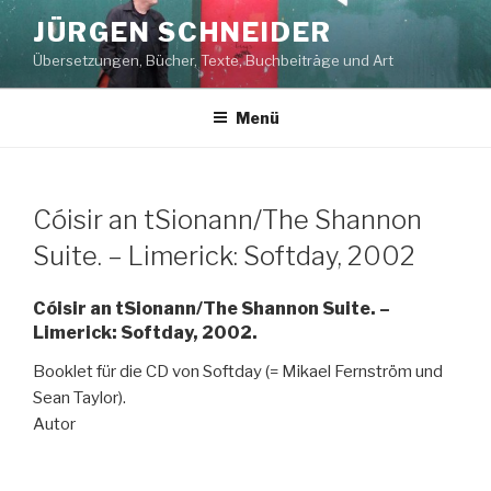
Zum
JÜRGEN SCHNEIDER
Inhalt
Übersetzungen, Bücher, Texte, Buchbeiträge und Art
springen
Menü
Cóisir an tSionann/The Shannon
Suite. – Limerick: Softday, 2002
Cóisir an tSionann/The Shannon Suite. –
Limerick: Softday, 2002.
Booklet für die CD von Softday (= Mikael Fernström und
Sean Taylor).
Autor