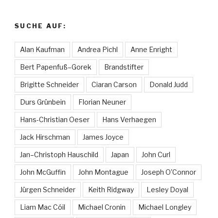
SUCHE AUF:
Alan Kaufman
Andrea Pichl
Anne Enright
Bert Papenfuß–Gorek
Brandstifter
Brigitte Schneider
Ciaran Carson
Donald Judd
Durs Grünbein
Florian Neuner
Hans-Christian Oeser
Hans Verhaegen
Jack Hirschman
James Joyce
Jan–Christoph Hauschild
Japan
John Curl
John McGuffin
John Montague
Joseph O'Connor
Jürgen Schneider
Keith Ridgway
Lesley Doyal
Liam Mac Cóil
Michael Cronin
Michael Longley