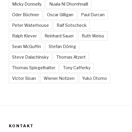
Micky Donnelly
Nuala Ní Dhomhnaill
Oder Büchner
Oscar Gilligan
Paul Durcan
Peter Waterhouse
Ralf Sotscheck
Ralph Klever
Reinhard Sauer
Ruth Weiss
Sean McGuffin
Stefan Döring
Steve Dalachinsky
Thomas Atzert
Thomas Spiegelhalter
Tony Cafferky
Victor Sloan
Wiener Notizen
Yuko Otomo
KONTAKT