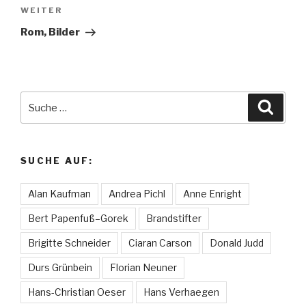
WEITER
Nächster
Beitrag
Rom, Bilder
Suche
Suche
nach:
SUCHE AUF:
Alan Kaufman
Andrea Pichl
Anne Enright
Bert Papenfuß–Gorek
Brandstifter
Brigitte Schneider
Ciaran Carson
Donald Judd
Durs Grünbein
Florian Neuner
Hans-Christian Oeser
Hans Verhaegen