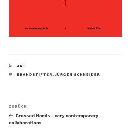
KATEGORIEN
ART
SCHLAGWÖRTER
BRANDSTIFTER
,
JÜRGEN SCHNEIDER
Beitragsnavigation
ZURÜCK
Vorheriger
Beitrag
Crossed Hands – very contemporary
collaborations