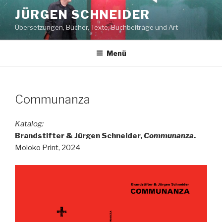
Zum
JÜRGEN SCHNEIDER
Inhalt
Übersetzungen, Bücher, Texte, Buchbeiträge und Art
springen
Menü
Communanza
Katalog:
Brandstifter & Jürgen Schneider,
Communanza
.
Moloko Print, 2024