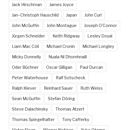
Jack Hirschman
James Joyce
Jan–Christoph Hauschild
Japan
John Curl
John McGuffin
John Montague
Joseph O'Connor
Jürgen Schneider
Keith Ridgway
Lesley Doyal
Liam Mac Cóil
Michael Cronin
Michael Longley
Micky Donnelly
Nuala Ní Dhomhnaill
Oder Büchner
Oscar Gilligan
Paul Durcan
Peter Waterhouse
Ralf Sotscheck
Ralph Klever
Reinhard Sauer
Ruth Weiss
Sean McGuffin
Stefan Döring
Steve Dalachinsky
Thomas Atzert
Thomas Spiegelhalter
Tony Cafferky
Victor Sloan
Wiener Notizen
Yuko Otomo