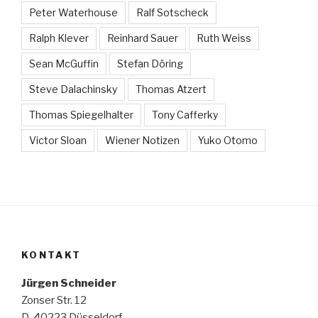
Peter Waterhouse
Ralf Sotscheck
Ralph Klever
Reinhard Sauer
Ruth Weiss
Sean McGuffin
Stefan Döring
Steve Dalachinsky
Thomas Atzert
Thomas Spiegelhalter
Tony Cafferky
Victor Sloan
Wiener Notizen
Yuko Otomo
KONTAKT
Jürgen Schneider
Zonser Str. 12
D-40223 Düsseldorf