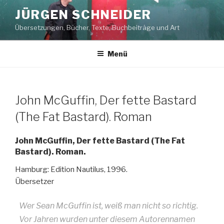
Zum
JÜRGEN SCHNEIDER
Inhalt
Übersetzungen, Bücher, Texte, Buchbeiträge und Art
springen
Menü
John McGuffin, Der fette Bastard
(The Fat Bastard). Roman
John McGuffin, Der fette Bastard (The Fat
Bastard). Roman.
Hamburg: Edition Nautilus, 1996.
Übersetzer
Wer Sean McGuffin ist, weiß man nicht so richtig.
Vor Jahren wurden unter diesem Autorennamen