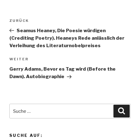
Beitragsnavigation
ZURÜCK
Vorheriger
Beitrag
Seamus Heaney, Die Poesie würdigen
(Crediting Poetry). Heaneys Rede anlässlich der
Verleihung des Literaturnobelpreises
WEITER
Nächster
Beitrag
Gerry Adams, Bevor es Tag wird (Before the
Dawn). Autobiographie
Suche
Suche
nach:
SUCHE AUF: