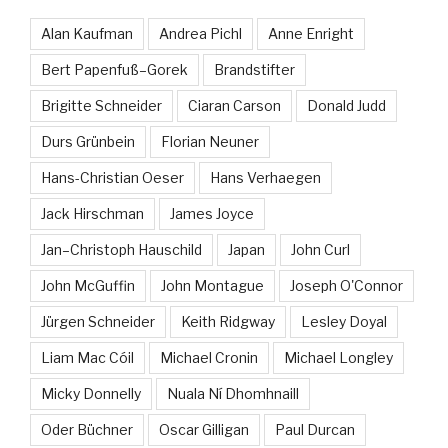
Alan Kaufman
Andrea Pichl
Anne Enright
Bert Papenfuß–Gorek
Brandstifter
Brigitte Schneider
Ciaran Carson
Donald Judd
Durs Grünbein
Florian Neuner
Hans-Christian Oeser
Hans Verhaegen
Jack Hirschman
James Joyce
Jan–Christoph Hauschild
Japan
John Curl
John McGuffin
John Montague
Joseph O'Connor
Jürgen Schneider
Keith Ridgway
Lesley Doyal
Liam Mac Cóil
Michael Cronin
Michael Longley
Micky Donnelly
Nuala Ní Dhomhnaill
Oder Büchner
Oscar Gilligan
Paul Durcan