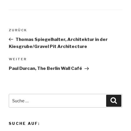
Beitragsnavigation
ZURÜCK
Vorheriger
Beitrag
Thomas Spiegelhalter, Architektur in der
Kiesgrube/Gravel Pit Architecture
WEITER
Nächster
Beitrag
Paul Durcan, The Berlin Wall Café
Suche
Suche
nach:
SUCHE AUF: