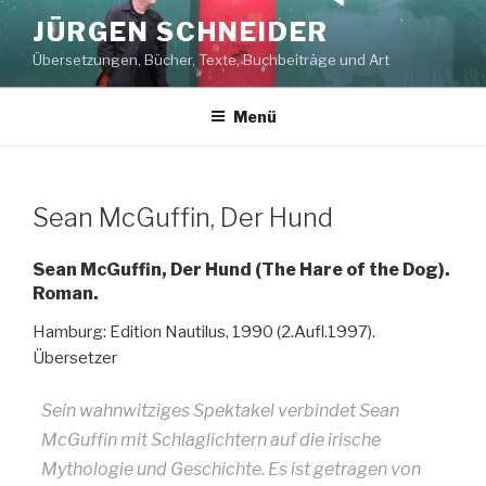
Zum
JÜRGEN SCHNEIDER
Inhalt
Übersetzungen, Bücher, Texte, Buchbeiträge und Art
springen
Menü
Sean McGuffin, Der Hund
Sean McGuffin, Der Hund (The Hare of the Dog).
Roman.
Hamburg: Edition Nautilus, 1990 (2.Aufl.1997).
Übersetzer
Sein wahnwitziges Spektakel verbindet Sean
McGuffin mit Schlaglichtern auf die irische
Mythologie und Geschichte. Es ist getragen von