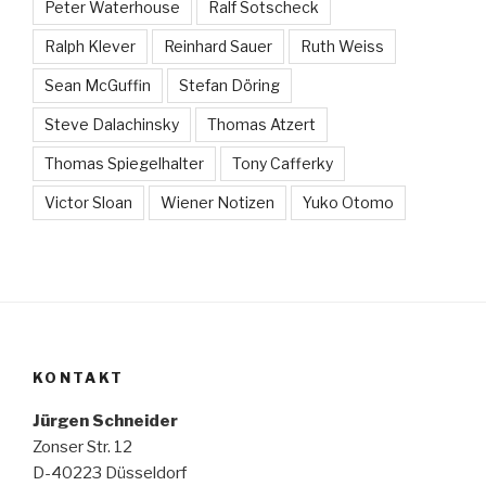
Peter Waterhouse
Ralf Sotscheck
Ralph Klever
Reinhard Sauer
Ruth Weiss
Sean McGuffin
Stefan Döring
Steve Dalachinsky
Thomas Atzert
Thomas Spiegelhalter
Tony Cafferky
Victor Sloan
Wiener Notizen
Yuko Otomo
KONTAKT
Jürgen Schneider
Zonser Str. 12
D-40223 Düsseldorf