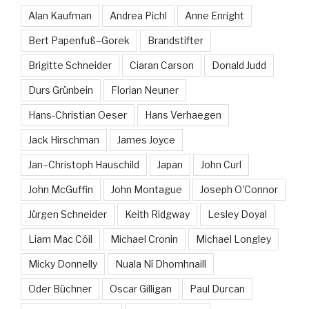
Alan Kaufman
Andrea Pichl
Anne Enright
Bert Papenfuß–Gorek
Brandstifter
Brigitte Schneider
Ciaran Carson
Donald Judd
Durs Grünbein
Florian Neuner
Hans-Christian Oeser
Hans Verhaegen
Jack Hirschman
James Joyce
Jan–Christoph Hauschild
Japan
John Curl
John McGuffin
John Montague
Joseph O'Connor
Jürgen Schneider
Keith Ridgway
Lesley Doyal
Liam Mac Cóil
Michael Cronin
Michael Longley
Micky Donnelly
Nuala Ní Dhomhnaill
Oder Büchner
Oscar Gilligan
Paul Durcan