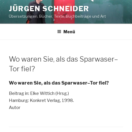
Zum
JÜRGEN SCHNEIDER
Inhalt
Übersetzungen, Bücher, Texte, Buchbeiträge und Art
springen
Menü
Wo waren Sie, als das Sparwaser–
Tor fiel?
Wo waren Sie, als das Sparwaser–Tor fiel?
Beitrag in: Elke Wittich (Hrsg.)
Hamburg: Konkret Verlag, 1998.
Autor