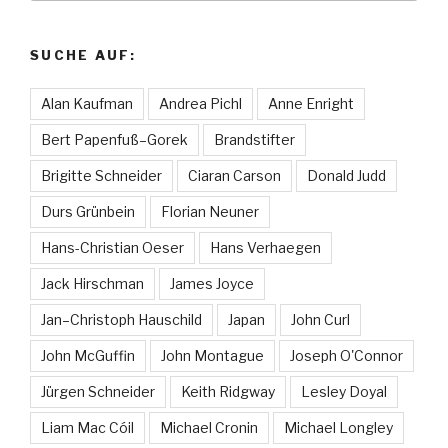
SUCHE AUF:
Alan Kaufman
Andrea Pichl
Anne Enright
Bert Papenfuß–Gorek
Brandstifter
Brigitte Schneider
Ciaran Carson
Donald Judd
Durs Grünbein
Florian Neuner
Hans-Christian Oeser
Hans Verhaegen
Jack Hirschman
James Joyce
Jan–Christoph Hauschild
Japan
John Curl
John McGuffin
John Montague
Joseph O'Connor
Jürgen Schneider
Keith Ridgway
Lesley Doyal
Liam Mac Cóil
Michael Cronin
Michael Longley