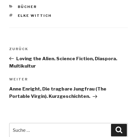
KATEGORIEN
BÜCHER
SCHLAGWÖRTER
ELKE WITTICH
Beitragsnavigation
ZURÜCK
Vorheriger
Beitrag
Loving the Alien. Science Fiction, Diaspora.
Multikultur
WEITER
Nächster
Beitrag
Anne Enright, Die tragbare Jungfrau (The
Portable Virgin). Kurzgeschichten.
Suche
Suche
nach: