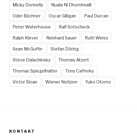
Micky Donnelly
Nuala Ní Dhomhnaill
Oder Büchner
Oscar Gilligan
Paul Durcan
Peter Waterhouse
Ralf Sotscheck
Ralph Klever
Reinhard Sauer
Ruth Weiss
Sean McGuffin
Stefan Döring
Steve Dalachinsky
Thomas Atzert
Thomas Spiegelhalter
Tony Cafferky
Victor Sloan
Wiener Notizen
Yuko Otomo
KONTAKT